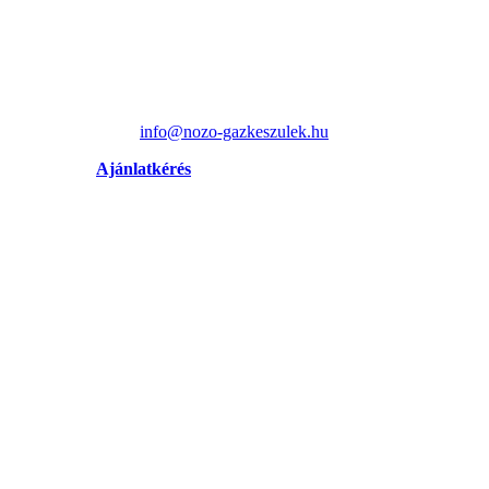
info@nozo-gazkeszulek.hu
Ajánlatkérés