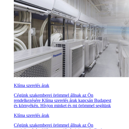
Klíma szerelés árak
Cégünk szakemberei örömmel állnak az Ön
rendelkezésére Klíma szerelés árak kapcsán Budapest
és környékén. Hívjon minket és mi örömmel segítünk
Klíma szerelés árak
Cégünk szakemberei örömmel állnak az Ön