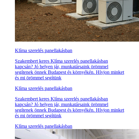
Klíma szerelés panellakásban
Szakembert keres Klíma szerelés panellakásban
kapcsán? Jó helyen jár, munkatársaink örömmel
segítenek önnek Budapest és környékén. Hívjon minket
és mi örömmel segítünk
Klíma szerelés panellakásban
Szakembert keres Klíma szerelés panellakásban
kapcsán? Jó helyen jár, munkatársaink örömmel
segítenek önnek Budapest és környékén. Hívjon minket
és mi örömmel segítünk
Klíma szerelés panellakásban