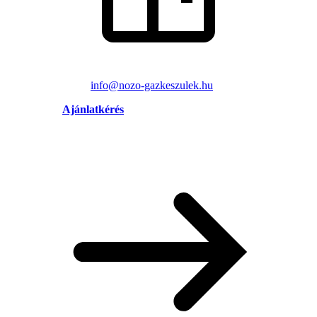
info@nozo-gazkeszulek.hu
Ajánlatkérés