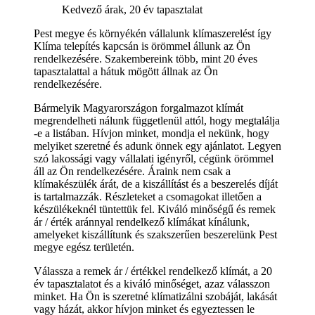
Kedvező árak, 20 év tapasztalat
Pest megye és környékén vállalunk klímaszerelést így
Klíma telepítés kapcsán is örömmel állunk az Ön
rendelkezésére. Szakembereink több, mint 20 éves
tapasztalattal a hátuk mögött állnak az Ön
rendelkezésére.
Bármelyik Magyarországon forgalmazot klímát
megrendelheti nálunk függetlenül attól, hogy megtalálja
-e a listában. Hívjon minket, mondja el nekünk, hogy
melyiket szeretné és adunk önnek egy ajánlatot. Legyen
szó lakossági vagy vállalati igényről, cégünk örömmel
áll az Ön rendelkezésére. Áraink nem csak a
klímakészülék árát, de a kiszállítást és a beszerelés díját
is tartalmazzák. Részleteket a csomagokat illetően a
készülékeknél tüntettük fel. Kiváló minőségű és remek
ár / érték aránnyal rendelkező klímákat kínálunk,
amelyeket kiszállítunk és szakszerűen beszerelünk Pest
megye egész területén.
Válassza a remek ár / értékkel rendelkező klímát, a 20
év tapasztalatot és a kiváló minőséget, azaz válasszon
minket. Ha Ön is szeretné klímatizálni szobáját, lakását
vagy házát, akkor hívjon minket és egyeztessen le