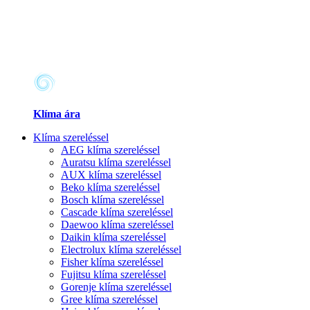
Klíma ára
Klíma szereléssel
AEG klíma szereléssel
Auratsu klíma szereléssel
AUX klíma szereléssel
Beko klíma szereléssel
Bosch klíma szereléssel
Cascade klíma szereléssel
Daewoo klíma szereléssel
Daikin klíma szereléssel
Electrolux klíma szereléssel
Fisher klíma szereléssel
Fujitsu klíma szereléssel
Gorenje klíma szereléssel
Gree klíma szereléssel