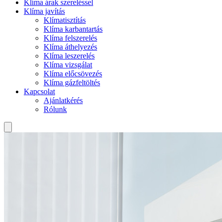
Klíma árak szereléssel
Klíma javítás
Klímatisztítás
Klíma karbantartás
Klíma felszerelés
Klíma áthelyezés
Klíma leszerelés
Klíma vizsgálat
Klíma előcsövezés
Klíma gázfeltöltés
Kapcsolat
Ajánlatkérés
Rólunk