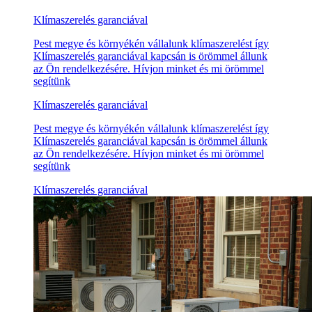
Klímaszerelés garanciával
Pest megye és környékén vállalunk klímaszerelést így
Klímaszerelés garanciával kapcsán is örömmel állunk
az Ön rendelkezésére. Hívjon minket és mi örömmel
segítünk
Klímaszerelés garanciával
Pest megye és környékén vállalunk klímaszerelést így
Klímaszerelés garanciával kapcsán is örömmel állunk
az Ön rendelkezésére. Hívjon minket és mi örömmel
segítünk
Klímaszerelés garanciával