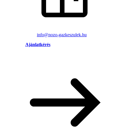
info@nozo-gazkeszulek.hu
Ajánlatkérés