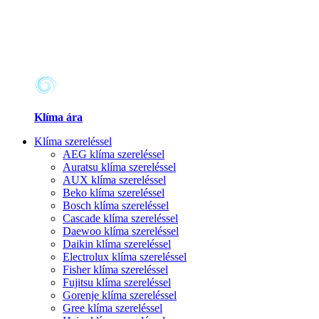
Klíma ára
Klíma szereléssel
AEG klíma szereléssel
Auratsu klíma szereléssel
AUX klíma szereléssel
Beko klíma szereléssel
Bosch klíma szereléssel
Cascade klíma szereléssel
Daewoo klíma szereléssel
Daikin klíma szereléssel
Electrolux klíma szereléssel
Fisher klíma szereléssel
Fujitsu klíma szereléssel
Gorenje klíma szereléssel
Gree klíma szereléssel