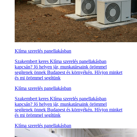
Klíma szerelés panellakásban
Szakembert keres Klíma szerelés panellakásban
kapcsán? Jó helyen jár, munkatársaink örömmel
segítenek önnek Budapest és környékén. Hívjon minket
és mi örömmel segítünk
Klíma szerelés panellakásban
Szakembert keres Klíma szerelés panellakásban
kapcsán? Jó helyen jár, munkatársaink örömmel
segítenek önnek Budapest és környékén. Hívjon minket
és mi örömmel segítünk
Klíma szerelés panellakásban