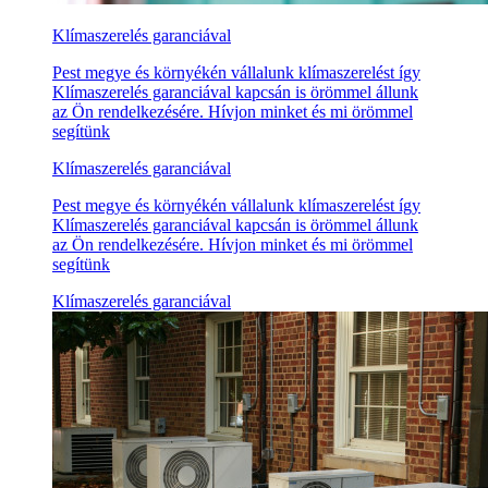
Klímaszerelés garanciával
Pest megye és környékén vállalunk klímaszerelést így
Klímaszerelés garanciával kapcsán is örömmel állunk
az Ön rendelkezésére. Hívjon minket és mi örömmel
segítünk
Klímaszerelés garanciával
Pest megye és környékén vállalunk klímaszerelést így
Klímaszerelés garanciával kapcsán is örömmel állunk
az Ön rendelkezésére. Hívjon minket és mi örömmel
segítünk
Klímaszerelés garanciával