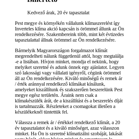
Kedvező árak, 20 év tapasztalat
Pest megye és környékén vállalunk klímaszerelést így
Inverteles klíma akció kapcsán is örömmel állunk az Ön
rendelkezésére. Szakembereink több, mint két évtizedes
tapasztalattal állnak örömmel az Ön rendelkezésére.
Bármelyik Magyarországon forgalmazot klímát
megrendelheti nálunk függetlenül attól, hogy megtalálja
-e a listában. Hívjon minket, mondja el nekünk, hogy
melyiket szeretné és adunk önnek egy ajánlatot. Legyen
szó lakossági vagy vállalati igényről, cégünk örömmel
áll az Ön rendelkezésére. Kiváló minőségű és remek ár
/ érték aránnyal rendelkező klímákat kínálunk,
amelyeket kiszállítunk és szakszerűen beszerelünk Pest
megye egész területén. Áraink nem csak a
klímakészülék árát, de a kiszállítást és a beszerelés díját
is tartalmazzák. Részleteket a csomagokat illetően a
készülékeknél tüntettük fel.
Válassza a remek ár / értékkel rendelkező klímát, a 20
év tapasztalatot és a kiváló minőséget, azaz válasszon
minket. Ha Ön is szeretné klímatizálni szobáját, lakását