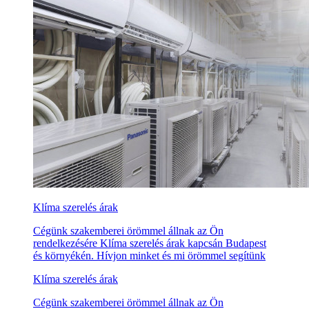
Klíma szerelés árak
Cégünk szakemberei örömmel állnak az Ön
rendelkezésére Klíma szerelés árak kapcsán Budapest
és környékén. Hívjon minket és mi örömmel segítünk
Klíma szerelés árak
Cégünk szakemberei örömmel állnak az Ön