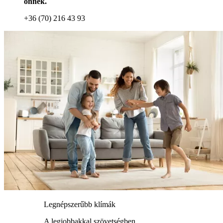
önnek.
+36 (70) 216 43 93
Legnépszerűbb klímák
A legjobbakkal szövetségben