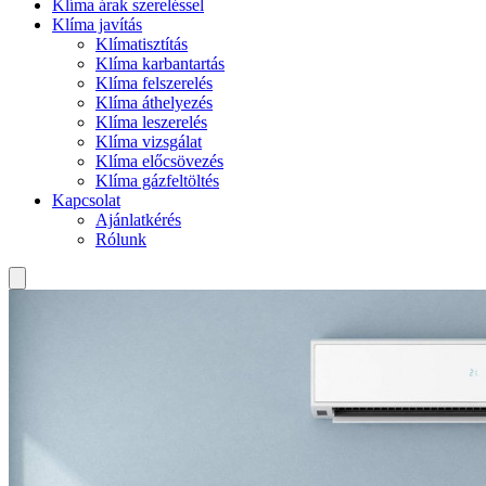
Klíma árak szereléssel
Klíma javítás
Klímatisztítás
Klíma karbantartás
Klíma felszerelés
Klíma áthelyezés
Klíma leszerelés
Klíma vizsgálat
Klíma előcsövezés
Klíma gázfeltöltés
Kapcsolat
Ajánlatkérés
Rólunk