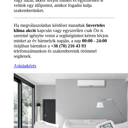
vagy házát, akkor hívjon minket és egyeztessen le
velünk egy időpontot, amikor fogadni tudja
szakemberünket.
Ha megválaszolatlan kérdései maradtak
Inverteles
klíma akció
kapcsán vagy egyszerűen csak Ön is
szeretné igénybe venni a segítségünket kérem hívjon
minket az év bármelyik napján, a nap
00:00 - 24:00
órájában bármikor a
+36 (70) 216 43 93
telefonszámunkon és szakembereink örömmel
segítenek.
Ajánlatkérés