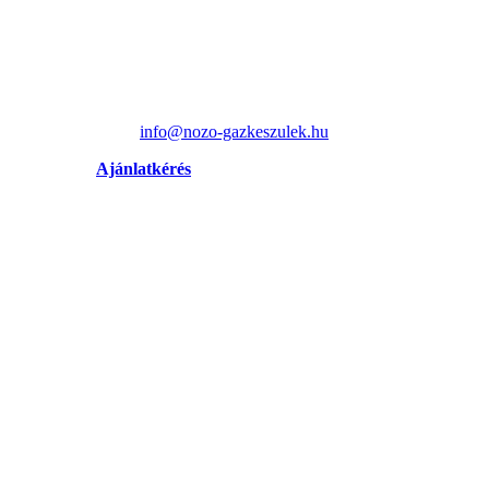
info@nozo-gazkeszulek.hu
Ajánlatkérés