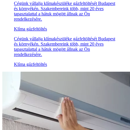
Cégünk vállalja klímakészüléke gázfeltöltését Budapest
és környékén. Szakembereink több, mint 20 éves
tapasztalattal a hátuk mögött állnak az Ön
rendelkezésére.
Klíma gázfeltöltés
Cégünk vállalja klímakészüléke gázfeltöltését Budapest
és környékén. Szakembereink több, mint 20 éves
tapasztalattal a hátuk mögött állnak az Ön
rendelkezésére.
Klíma gázfeltöltés