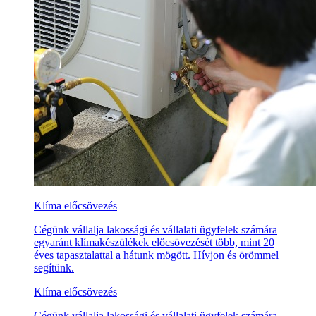
Klíma előcsövezés
Cégünk vállalja lakossági és vállalati ügyfelek számára
egyaránt klímakészülékek előcsövezését több, mint 20
éves tapasztalattal a hátunk mögött. Hívjon és örömmel
segítünk.
Klíma előcsövezés
Cégünk vállalja lakossági és vállalati ügyfelek számára