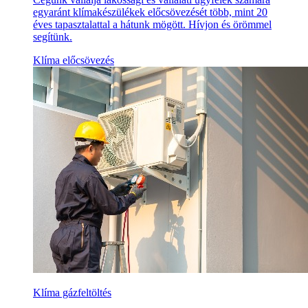
egyaránt klímakészülékek előcsövezését több, mint 20
éves tapasztalattal a hátunk mögött. Hívjon és örömmel
segítünk.
Klíma előcsövezés
Klíma gázfeltöltés