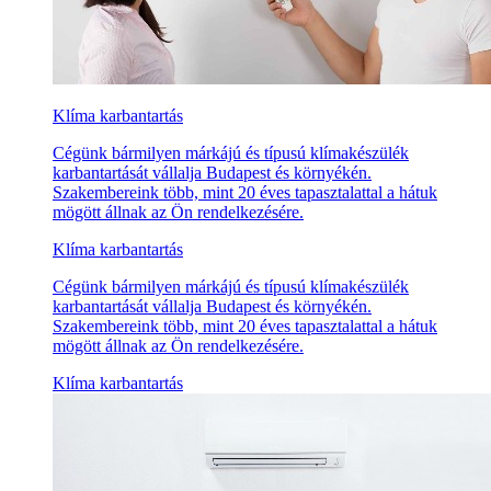
Klíma karbantartás
Cégünk bármilyen márkájú és típusú klímakészülék
karbantartását vállalja Budapest és környékén.
Szakembereink több, mint 20 éves tapasztalattal a hátuk
mögött állnak az Ön rendelkezésére.
Klíma karbantartás
Cégünk bármilyen márkájú és típusú klímakészülék
karbantartását vállalja Budapest és környékén.
Szakembereink több, mint 20 éves tapasztalattal a hátuk
mögött állnak az Ön rendelkezésére.
Klíma karbantartás