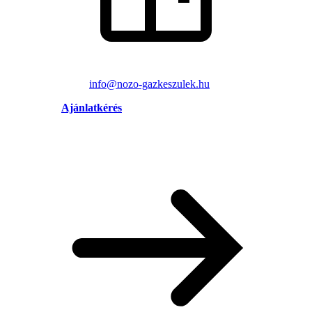
info@nozo-gazkeszulek.hu
Ajánlatkérés