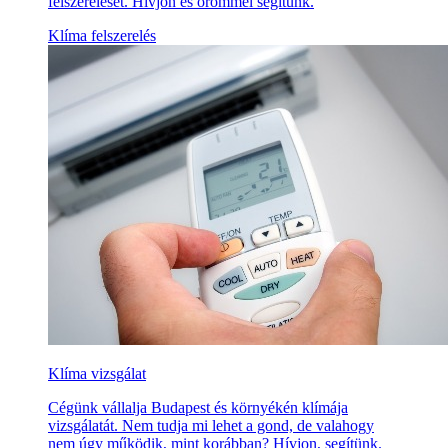
felszerelését. Hívjon és örömmel segítünk.
Klíma felszerelés
Klíma vizsgálat
Cégünk vállalja Budapest és környékén klímája
vizsgálatát. Nem tudja mi lehet a gond, de valahogy
nem úgy működik, mint korábban? Hívjon, segítünk.