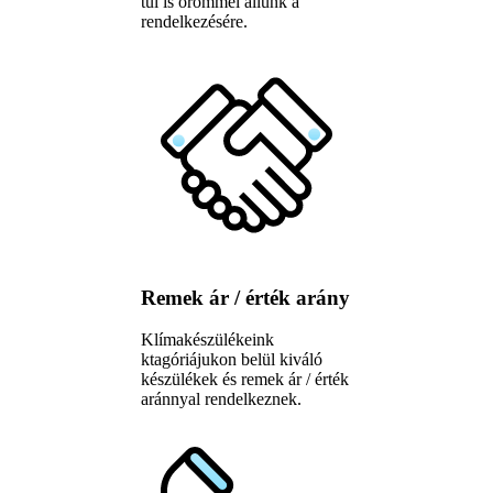
túl is örömmel állunk a
rendelkezésére.
Remek ár / érték arány
Klímakészülékeink
ktagóriájukon belül kiváló
készülékek és remek ár / érték
aránnyal rendelkeznek.