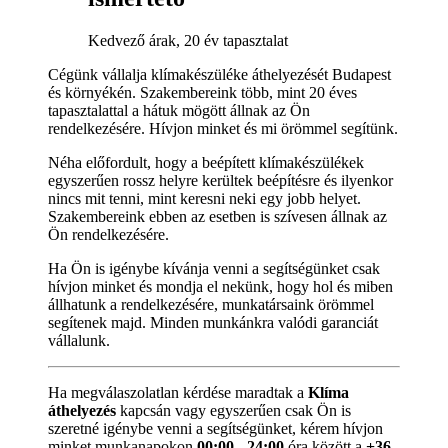
Kedvező árak, 20 év tapasztalat
Cégünk vállalja klímakészüléke áthelyezését Budapest
és környékén. Szakembereink több, mint 20 éves
tapasztalattal a hátuk mögött állnak az Ön
rendelkezésére. Hívjon minket és mi örömmel segítünk.
Néha előfordult, hogy a beépített klímakészülékek
egyszerűen rossz helyre kerültek beépítésre és ilyenkor
nincs mit tenni, mint keresni neki egy jobb helyet.
Szakembereink ebben az esetben is szívesen állnak az
Ön rendelkezésére.
Ha Ön is igénybe kívánja venni a segítségünket csak
hívjon minket és mondja el nekünk, hogy hol és miben
állhatunk a rendelkezésére, munkatársaink örömmel
segítenek majd. Minden munkánkra valódi garanciát
vállalunk.
Ha megválaszolatlan kérdése maradtak a
Klíma
áthelyezés
kapcsán vagy egyszerűen csak Ön is
szeretné igénybe venni a segítségünket, kérem hívjon
minket munkanapokon
00:00 - 24:00
óra között a
+36