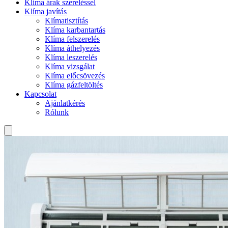
Klíma árak szereléssel
Klíma javítás
Klímatisztítás
Klíma karbantartás
Klíma felszerelés
Klíma áthelyezés
Klíma leszerelés
Klíma vizsgálat
Klíma előcsövezés
Klíma gázfeltöltés
Kapcsolat
Ajánlatkérés
Rólunk