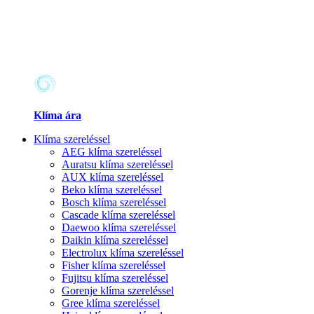
Klíma ára
Klíma szereléssel
AEG klíma szereléssel
Auratsu klíma szereléssel
AUX klíma szereléssel
Beko klíma szereléssel
Bosch klíma szereléssel
Cascade klíma szereléssel
Daewoo klíma szereléssel
Daikin klíma szereléssel
Electrolux klíma szereléssel
Fisher klíma szereléssel
Fujitsu klíma szereléssel
Gorenje klíma szereléssel
Gree klíma szereléssel