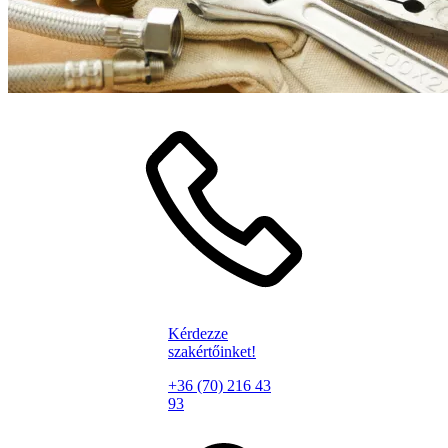
Kérdezze
szakértőinket!
+36 (70) 216 43
93