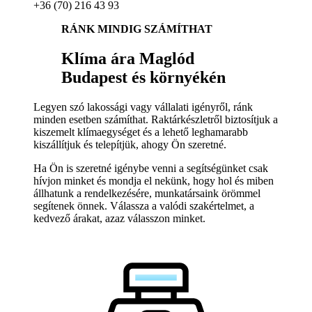
+36 (70) 216 43 93
RÁNK MINDIG SZÁMÍTHAT
Klíma ára Maglód
Budapest és környékén
Legyen szó lakossági vagy vállalati igényről, ránk
minden esetben számíthat. Raktárkészletről biztosítjuk a
kiszemelt klímaegységet és a lehető leghamarabb
kiszállítjuk és telepítjük, ahogy Ön szeretné.
Ha Ön is szeretné igénybe venni a segítségünket csak
hívjon minket és mondja el nekünk, hogy hol és miben
állhatunk a rendelkezésére, munkatársaink örömmel
segítenek önnek. Válassza a valódi szakértelmet, a
kedvező árakat, azaz válasszon minket.