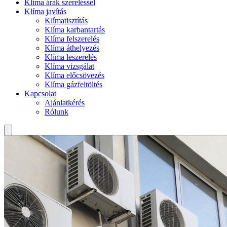
Klíma árak szereléssel
Klíma javítás
Klímatisztítás
Klíma karbantartás
Klíma felszerelés
Klíma áthelyezés
Klíma leszerelés
Klíma vizsgálat
Klíma előcsövezés
Klíma gázfeltöltés
Kapcsolat
Ajánlatkérés
Rólunk