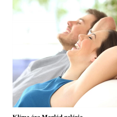
Klíma ára Maglód galéria