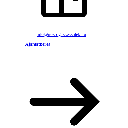
info@nozo-gazkeszulek.hu
Ajánlatkérés