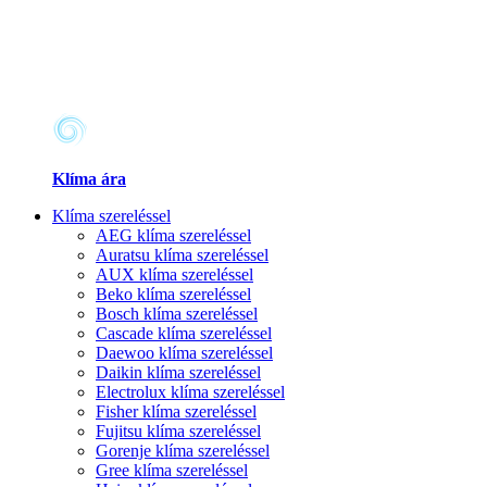
Klíma ára
Klíma szereléssel
AEG klíma szereléssel
Auratsu klíma szereléssel
AUX klíma szereléssel
Beko klíma szereléssel
Bosch klíma szereléssel
Cascade klíma szereléssel
Daewoo klíma szereléssel
Daikin klíma szereléssel
Electrolux klíma szereléssel
Fisher klíma szereléssel
Fujitsu klíma szereléssel
Gorenje klíma szereléssel
Gree klíma szereléssel