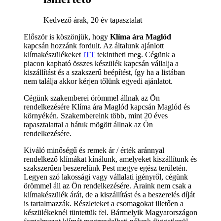
Kedvező árak, 20 év tapasztalat
Először is köszönjük, hogy
Klíma ára Maglód
kapcsán hozzánk fordult. Az általunk ajánlott
klímakészülékeket
ITT
tekintheti meg. Cégünk a
piacon kapható összes készülék kapcsán vállalja a
kiszállítást és a szakszerű beépítést, így ha a listában
nem találja akkor kérjen tőlünk egyedi ajánlatot.
Cégünk szakemberei örömmel állnak az Ön
rendelkezésére Klíma ára Maglód kapcsán Maglód és
környékén. Szakembereink több, mint 20 éves
tapasztalattal a hátuk mögött állnak az Ön
rendelkezésére.
Kiváló minőségű és remek ár / érték aránnyal
rendelkező klímákat kínálunk, amelyeket kiszállítunk és
szakszerűen beszerelünk Pest megye egész területén.
Legyen szó lakossági vagy vállalati igényről, cégünk
örömmel áll az Ön rendelkezésére. Áraink nem csak a
klímakészülék árát, de a kiszállítást és a beszerelés díját
is tartalmazzák. Részleteket a csomagokat illetően a
készülékeknél tüntettük fel. Bármelyik Magyarországon