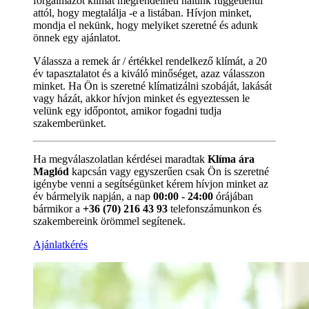
forgalmazot klímát megrendelheti nálunk függetlenül
attól, hogy megtalálja -e a listában. Hívjon minket,
mondja el nekünk, hogy melyiket szeretné és adunk
önnek egy ajánlatot.
Válassza a remek ár / értékkel rendelkező klímát, a 20
év tapasztalatot és a kiváló minőséget, azaz válasszon
minket. Ha Ön is szeretné klímatizálni szobáját, lakását
vagy házát, akkor hívjon minket és egyeztessen le
velünk egy időpontot, amikor fogadni tudja
szakemberünket.
Ha megválaszolatlan kérdései maradtak
Klíma ára
Maglód
kapcsán vagy egyszerűen csak Ön is szeretné
igénybe venni a segítségünket kérem hívjon minket az
év bármelyik napján, a nap
00:00 - 24:00
órájában
bármikor a
+36 (70) 216 43 93
telefonszámunkon és
szakembereink örömmel segítenek.
Ajánlatkérés