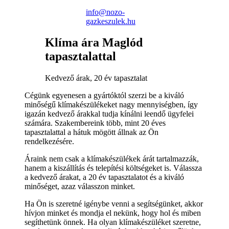
info@nozo-
gazkeszulek.hu
Klíma ára Maglód
tapasztalattal
Kedvező árak, 20 év tapasztalat
Cégünk egyenesen a gyártóktól szerzi be a kiváló
minőségű klímakészülékeket nagy mennyiségben, így
igazán kedvező árakkal tudja kínálni leendő ügyfelei
számára. Szakembereink több, mint 20 éves
tapasztalattal a hátuk mögött állnak az Ön
rendelkezésére.
Áraink nem csak a klímakészülékek árát tartalmazzák,
hanem a kiszállítás és telepítési költségeket is. Válassza
a kedvező árakat, a 20 év tapasztalatot és a kiváló
minőséget, azaz válasszon minket.
Ha Ön is szeretné igénybe venni a segítségünket, akkor
hívjon minket és mondja el nekünk, hogy hol és miben
segíthetünk önnek. Ha olyan klímakészüléket szeretne,