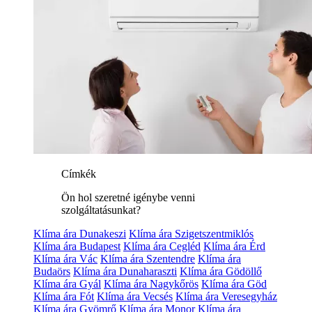
Címkék
Ön hol szeretné igénybe venni
szolgáltatásunkat?
Klíma ára Dunakeszi
Klíma ára Szigetszentmiklós
Klíma ára Budapest
Klíma ára Cegléd
Klíma ára Érd
Klíma ára Vác
Klíma ára Szentendre
Klíma ára
Budaörs
Klíma ára Dunaharaszti
Klíma ára Gödöllő
Klíma ára Gyál
Klíma ára Nagykőrös
Klíma ára Göd
Klíma ára Fót
Klíma ára Vecsés
Klíma ára Veresegyház
Klíma ára Gyömrő
Klíma ára Monor
Klíma ára