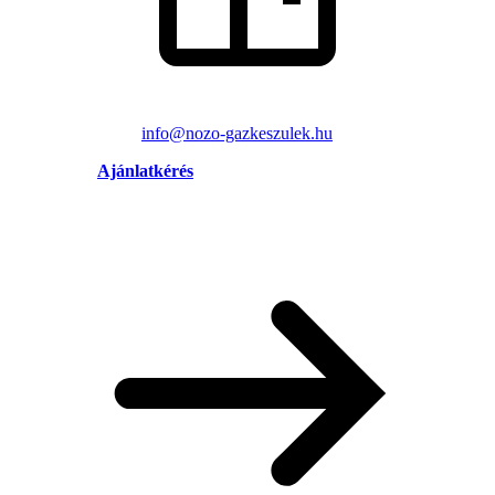
info@nozo-gazkeszulek.hu
Ajánlatkérés