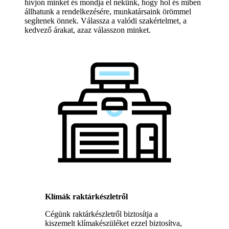
hívjon minket és mondja el nekünk, hogy hol és miben
állhatunk a rendelkezésére, munkatársaink örömmel
segítenek önnek. Válassza a valódi szakértelmet, a
kedvező árakat, azaz válasszon minket.
Klímák raktárkészletről
Cégünk raktárkészletről biztosítja a
kiszemelt klímakészüléket ezzel biztosítva,