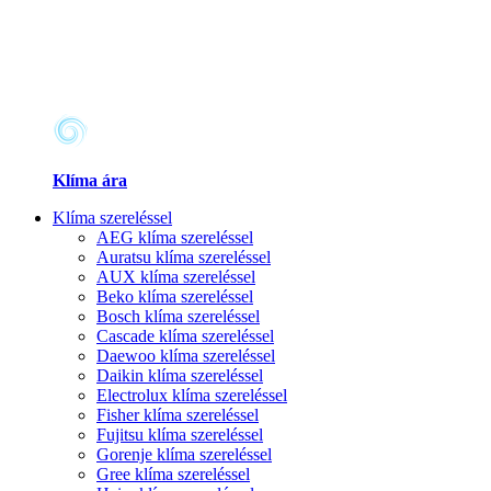
Klíma ára
Klíma szereléssel
AEG klíma szereléssel
Auratsu klíma szereléssel
AUX klíma szereléssel
Beko klíma szereléssel
Bosch klíma szereléssel
Cascade klíma szereléssel
Daewoo klíma szereléssel
Daikin klíma szereléssel
Electrolux klíma szereléssel
Fisher klíma szereléssel
Fujitsu klíma szereléssel
Gorenje klíma szereléssel
Gree klíma szereléssel