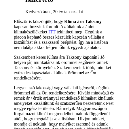
Kedvező árak, 20 év tapasztalat
Először is köszönjük, hogy
Klíma ára Taksony
kapcsán hozzánk fordult. Az általunk ajánlott
klímakészülékeket
ITT
tekintheti meg. Cégünk a
piacon kapható összes készülék kapcsán vállalja a
kiszállítást és a szakszerű beépítést, így ha a listában
nem találja akkor kérjen tőlünk egyedi ajánlatot.
Szakembert keres Klíma ára Taksony kapcsán? Jó
helyen jár, munkatársaink örömmel segítenek önnek
Taksony és környékén. Szakembereink több, mint két
évtizedes tapasztalattal állnak örömmel az Ön
rendelkezésére.
Legyen szó lakossági vagy vállalati igényről, cégünk
örömmel áll az Ön rendelkezésére. Kiváló minőségű és
remek ár / érték aránnyal rendelkező klímákat kínálunk,
amelyeket kiszállítunk és szakszerűen beszerelünk Pest
megye egész területén. Bármelyik Magyarországon
forgalmazot klímát megrendelheti nálunk függetlenül
attól, hogy megtalálja -e a listában. Hívjon minket,
mondja el nekünk, hogy melyiket szeretné és adunk