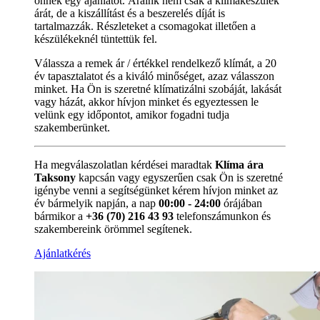
önnek egy ajánlatot. Áraink nem csak a klímakészülék
árát, de a kiszállítást és a beszerelés díját is
tartalmazzák. Részleteket a csomagokat illetően a
készülékeknél tüntettük fel.
Válassza a remek ár / értékkel rendelkező klímát, a 20
év tapasztalatot és a kiváló minőséget, azaz válasszon
minket. Ha Ön is szeretné klímatizálni szobáját, lakását
vagy házát, akkor hívjon minket és egyeztessen le
velünk egy időpontot, amikor fogadni tudja
szakemberünket.
Ha megválaszolatlan kérdései maradtak
Klíma ára
Taksony
kapcsán vagy egyszerűen csak Ön is szeretné
igénybe venni a segítségünket kérem hívjon minket az
év bármelyik napján, a nap
00:00 - 24:00
órájában
bármikor a
+36 (70) 216 43 93
telefonszámunkon és
szakembereink örömmel segítenek.
Ajánlatkérés