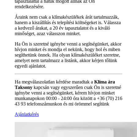
tapasztalattal a hátuk mögött állnak az Ön
rendelkezésére.
Áraink nem csak a klímakészülékek árát tartalmazzák,
hanem a kiszállítás és telepítési költségeket is. Válassza
a kedvező árakat, a 20 év tapasztalatot és a kiváló
minőséget, azaz válasszon minket.
Ha Ön is szeretné igénybe venni a segítségünket, akkor
hívjon minket és mondja el nekünk, hogy hol és miben
segíthetünk önnek. Ha olyan klímakészüléket szeretne,
amelyet nem tartalmazz a listánk, akkor kérjen tőlünk
egyedi ajánlatot.
Ha megválaszolatlan kérdése maradtak a
Klíma ára
Taksony
kapcsán vagy egyszerűen csak Ön is szeretné
igénybe venni a segítségünket, kérem hívjon minket
munkanapokon 00:00 - 24:00 óra között a +36 (70) 216
43 93 telefonszámunkon és mi örömmel segítünk
Ajánlatkérés