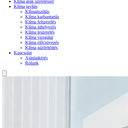
Klíma árak szereléssel
Klíma javítás
Klímatisztítás
Klíma karbantartás
Klíma felszerelés
Klíma áthelyezés
Klíma leszerelés
Klíma vizsgálat
Klíma előcsövezés
Klíma gázfeltöltés
Kapcsolat
Ajánlatkérés
Rólunk