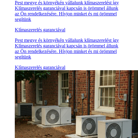
Pest megye és környékén vállalunk klímaszerelést így
Klímaszerelés garanciával kapcsán is örömmel állunk
az Ön rendelkezésére. Hívjon minket és mi örömmel
segítünk
Klímaszerelés garanciával
Pest megye és környékén vállalunk klímaszerelést így
Klímaszerelés garanciával kapcsán is örömmel állunk
az Ön rendelkezésére. Hívjon minket és mi örömmel
segítünk
Klímaszerelés garanciával