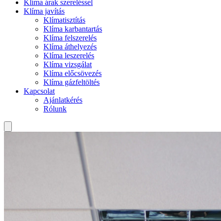
Klíma árak szereléssel
Klíma javítás
Klímatisztítás
Klíma karbantartás
Klíma felszerelés
Klíma áthelyezés
Klíma leszerelés
Klíma vizsgálat
Klíma előcsövezés
Klíma gázfeltöltés
Kapcsolat
Ajánlatkérés
Rólunk