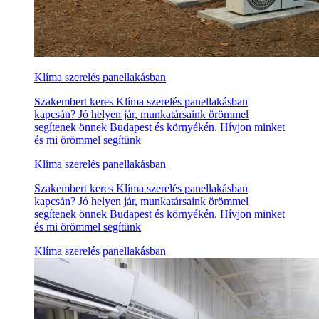
Klíma szerelés panellakásban
Szakembert keres Klíma szerelés panellakásban
kapcsán? Jó helyen jár, munkatársaink örömmel
segítenek önnek Budapest és környékén. Hívjon minket
és mi örömmel segítünk
Klíma szerelés panellakásban
Szakembert keres Klíma szerelés panellakásban
kapcsán? Jó helyen jár, munkatársaink örömmel
segítenek önnek Budapest és környékén. Hívjon minket
és mi örömmel segítünk
Klíma szerelés panellakásban