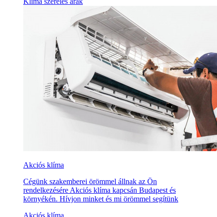
Klíma szerelés árak
Akciós klíma
Cégünk szakemberei örömmel állnak az Ön
rendelkezésére Akciós klíma kapcsán Budapest és
környékén. Hívjon minket és mi örömmel segítünk
Akciós klíma