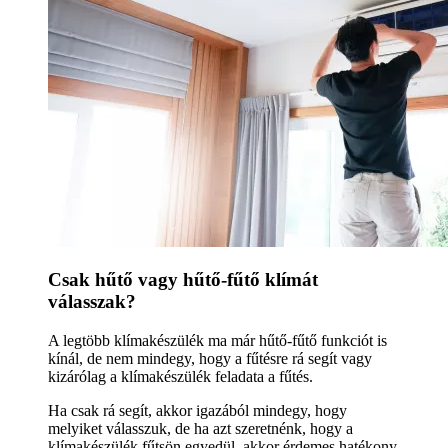
Csak hűtő vagy hűtő-fűtő klímát
válasszak?
A legtöbb klímakészülék ma már hűtő-fűtő funkciót is
kínál, de nem mindegy, hogy a fűtésre rá segít vagy
kizárólag a klímakészülék feladata a fűtés.
Ha csak rá segít, akkor igazából mindegy, hogy
melyiket válasszuk, de ha azt szeretnénk, hogy a
klímakészülék fűtsön egyedül, akkor érdemes hatékony,