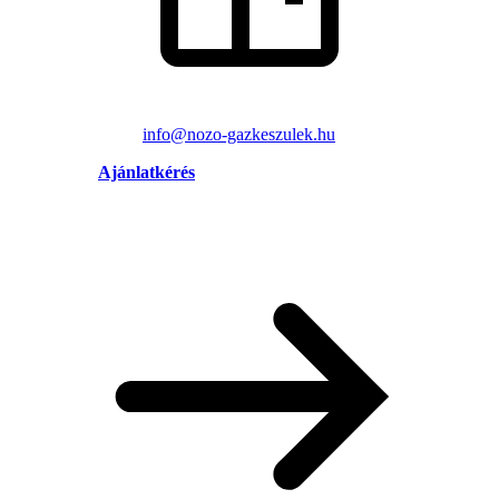
info@nozo-gazkeszulek.hu
Ajánlatkérés