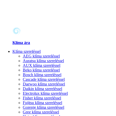
Klíma ára
Klíma szereléssel
AEG klíma szereléssel
Auratsu klíma szereléssel
AUX klíma szereléssel
Beko klíma szereléssel
Bosch klíma szereléssel
Cascade klíma szereléssel
Daewoo klíma szereléssel
Daikin klíma szereléssel
Electrolux klíma szereléssel
Fisher klíma szereléssel
Fujitsu klíma szereléssel
Gorenje klíma szereléssel
Gree klíma szereléssel