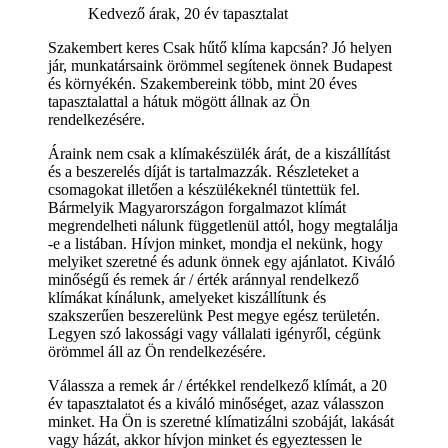
Kedvező árak, 20 év tapasztalat
Szakembert keres Csak hűtő klíma kapcsán? Jó helyen
jár, munkatársaink örömmel segítenek önnek Budapest
és környékén. Szakembereink több, mint 20 éves
tapasztalattal a hátuk mögött állnak az Ön
rendelkezésére.
Áraink nem csak a klímakészülék árát, de a kiszállítást
és a beszerelés díját is tartalmazzák. Részleteket a
csomagokat illetően a készülékeknél tüntettük fel.
Bármelyik Magyarországon forgalmazot klímát
megrendelheti nálunk függetlenül attól, hogy megtalálja
-e a listában. Hívjon minket, mondja el nekünk, hogy
melyiket szeretné és adunk önnek egy ajánlatot. Kiváló
minőségű és remek ár / érték aránnyal rendelkező
klímákat kínálunk, amelyeket kiszállítunk és
szakszerűen beszerelünk Pest megye egész területén.
Legyen szó lakossági vagy vállalati igényről, cégünk
örömmel áll az Ön rendelkezésére.
Válassza a remek ár / értékkel rendelkező klímát, a 20
év tapasztalatot és a kiváló minőséget, azaz válasszon
minket. Ha Ön is szeretné klímatizálni szobáját, lakását
vagy házát, akkor hívjon minket és egyeztessen le